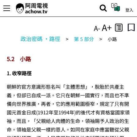
登入
A+
A-
政治密碼 ‧路徑
>
第 5 部分
>
小路
5.2
小路
1. 收窄路徑
朝鮮的官方意識形態名叫「主體思想」，脫胎於共產主
義，但卻已自成一派。它只在朝鮮一國實行，而且也不準
備向世界推廣，再者，它的應用範圍極窄，規定了只有開
國元首金日成(1912年至1994年)的後代才有資格當國家領
袖，而且，「父親給人肉體的生命，領袖賜予人政治的生
命。領袖是父親一樣的恩人。如同在家庭中應當聽從父親