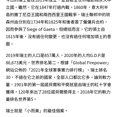
立國。雖然，它在1847年打過內戰。1860年，意大利半
島的撒丁尼亞王國和兩西西里王國戰爭，瑞士聯邦中的琉
森州由分別在1734年和1825年和後者簽了僱傭兵合約，
因而參與了Siege of Gaeta，但總括而言，它的領土自
1815年後，沒有過任何變更，也沒有過任何增加領土的意
圖。
2019年瑞士的人口是857萬人，2020年的人均G.D.P.是
86,673美元，世界排名第二。根據「Global Firepower」
網站公佈的「2021年全球軍事實力排行榜」，瑞士排名
30，不過在它之前的國家，全部人口都比它多。論到軟力
量，1901年的第一屆諾貝爾和平奬就是由瑞士的紅十字會
獲得，120年來出了28位諾貝爾奬得主，2018年它的軟力
量排名世界第5。
瑞士就是「小而美」的最佳個案。