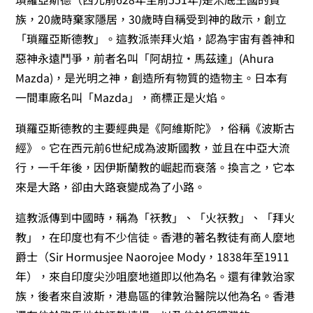
族，20歲時棄家隱居，30歲時自稱受到神的啟示，創立
「瑣羅亞斯德教」。這教派崇拜火焰，認為宇宙有善神和
惡神永遠鬥爭，前者名叫「阿胡拉·馬茲達」(Ahura
Mazda)，是光明之神，創造所有物質的造物主。日本有
一間車廠名叫「Mazda」，商標正是火焰。
瑣羅亞斯德教的主要經典是《阿維斯陀》，俗稱《波斯古
經》。它在西元前6世紀成為波斯國教，並且在中亞大流
行，一千年後，因伊斯蘭教的崛起而衰落。換言之，它本
來是大路，卻由大路衰變成為了小路。
這教派傳到中國時，稱為「祆教」、「火祆教」、「拜火
教」，在印度也有不少信徒。香港的著名教徒有商人麼地
爵士（Sir Hormusjee Naorojee Mody，1838年至1911
年），來自印度尖沙咀麼地道即以他為名。還有律敦治家
族，後者來自波斯，港島區的律敦治醫院以他為名。香港