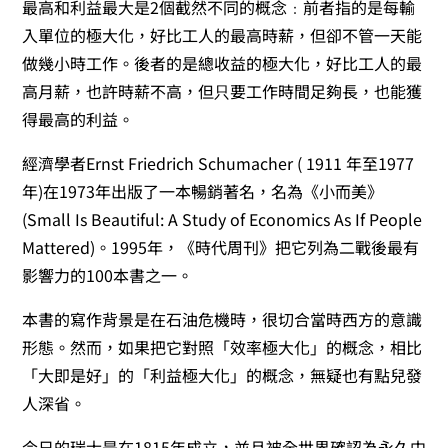
最高和利益最大是2個截然不同的概念﹕前者指的是每輸
入單位的極大化，好比工人的最高時薪，但卻不管一天能
做幾小時工作。後者的是總收益的極大化，好比工人的最
高月薪，也許時薪不高，但只要工作時間足夠長，也能獲
得最高的利益。
經濟學者Ernst Friedrich Schumacher ( 1911 年至1977
年)在1973年出版了一本暢銷著名，名為《小而美》
(Small Is Beautiful: A Study of Economics As If People
Mattered)。1995年，《時代周刊》把它列為二戰後最有
影響力的100本書之一。
本書的寫作背景是在石油危機時，很切合當時西方的意識
形態。然而，如果把它對照「效率極大化」的概念，相比
「大即是好」的「利益極大化」的概念，無疑也有點兒發
人深省。
今日的瑞士是在1815年成立，並且被全世界確認為永久中