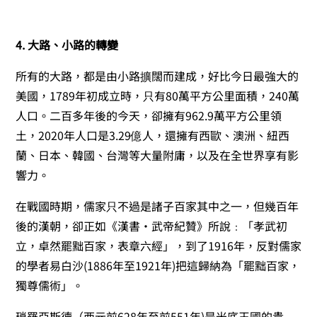
4. 大路、小路的轉變
所有的大路，都是由小路擴闊而建成，好比今日最強大的
美國，1789年初成立時，只有80萬平方公里面積，240萬
人口。二百多年後的今天，卻擁有962.9萬平方公里領
土，2020年人口是3.29億人，還擁有西歐、澳洲、紐西
蘭、日本、韓國、台灣等大量附庸，以及在全世界享有影
響力。
在戰國時期，儒家只不過是諸子百家其中之一，但幾百年
後的漢朝，卻正如《漢書
‧
武帝紀贊》所說﹕「孝武初
立，卓然罷黜百家，表章六經」，到了1916年，反對儒家
的學者易白沙(1886年至1921年)把這歸納為「罷黜百家，
獨尊儒術」。
瑣羅亞斯德（西元前628年至前551年)是米底王國的貴