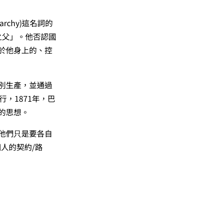
archy)
這
名
詞
的
之
父
」
。
他
否
認
國
於
他
身
上
的
、
控
別
生
產
，
並
通
過
行
，1871
年
，
巴
的
思
想
。
他
們
只
是
要
各
自
個
人
的
契
約/
路