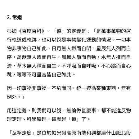
2. 常道
根據《百度百科》，「道」的定義是﹕「是萬事萬物的運
行軌道或軌跡，也可以說是事物變化運動的情況。一切事
物非事物自己如此，日月無人燃而自明，星辰無人列而自
序，禽獸無人造而自生，風無人扇而自動，水無人推而自
流，草木無人種而自生，不呼吸而自呼吸，不心跳而自心
跳，等等不可盡言皆自己如此。
因一切事物非事物，不約而同，統一遵循某種東西，無有
例外。」
用這定義，則我們可以說﹕無論做甚麼事，都不能違反物
理定理、科學原理，這就是「道」了。
「瓦罕走廊」是位於帕米爾高原南端和興都庫什山脈北段