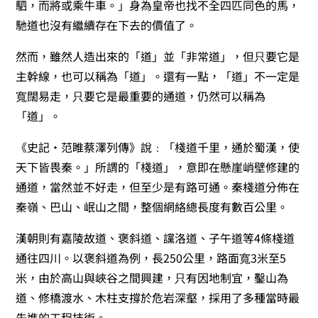
駟，而將或乘牛車。」身為皇帝也找不全四匹同色的馬，
馳道也沒有繼續存在下去的價值了。
然而，雖然人造出來的「道」並「非常道」，但只要它是
主幹線，也可以稱為「道」。還有一點，「道」不一定是
寬闊易走，只要它是最重要的通道，仍然可以稱為
「道」。
《史記·范睢蔡澤列傳》說﹕「棧道千里，通於蜀漢，使
天下皆畏秦。」所謂的「棧道」，意即在懸崖峭壁修建的
通道，當然並不好走，但至少是有路可通。秦棧道分佈在
秦嶺、巴山、岷山之間，整個網絡總長度有數百公里。
漢朝則有嘉陵故道、褒斜道、讜洛道、子午道等4條棧道
通往四川。以褒斜道為例，長250公里，路面寬3米至5
米，由於高山與峽谷之間興建，只有因地制宜，鑿山為
道、修橋渡水、木柱支撐於危岩深壑，採用了多種當時最
先進的工程技術。