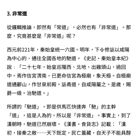
3. 非常道
從邏輯推論，即然有「常道」，必然也有「非常道」。那
麼，究竟甚麼是「非常道」呢？
西元前221年，秦始皇統一六國。明年，下令修築以咸陽
為中心的、通往全國各地的馳道。《史記
‧
秦始皇本紀》
說﹕「二十七年，始皇巡隴西、北地，出雞頭山，過回
中。焉作信宮渭南，已更命信宮為極廟，象天極。自極廟
道通酈山，作甘泉前殿。築甬道，自咸陽屬之。是歲，賜
爵一級。治馳道。」
所謂的「馳道」，即是供馬匹快速奔「馳」的主幹
「道」，這是人為的，所以是「非常道」。事實上，到了
漢朝時，馳道已然崩壞，《漢書
‧
食貨志》記載：「漢
初，接秦之敝……天下既定，民亡蓋藏，自天子不能具醇