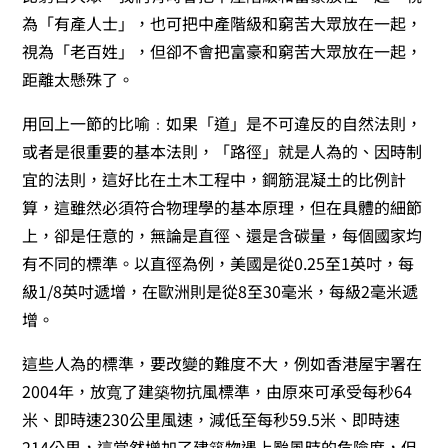
為「有產人士」，也可把中產階級和窮苦大眾放在一起，
視為「老百姓」，但卻不會把富豪和窮苦大眾放在一起，
距離太懸殊了。
用回上一節的比喻﹕如果「道」是不可違反的自然法則，
或者是很重要的基本法則，「路徑」就是人為的、因時制
宜的法則，這好比在土木工程中，鋼筋混凝土的比例計
算，這雖然必須符合物理學的基本原理，但在具體的細節
上，卻是任意的，無論是直徑、還是含碳量，每個國家均
有不同的標準。以直徑為例，美國是從0.25至1英吋，每
級1/8英吋遞增，在歐洲則是從8至30毫米，每級2毫米遞
增。
這些人為的標準，要改變的難度不大，例如香港屋宇署在
2004年，放寬了建築物抗風標準，由原來可承受每秒64
米、即時速230公里風速，減低至每秒59.5米、即時速
214公里，這當然增加了建築物遇上颱風時的危險度，但