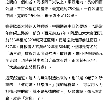
之間的一個山谷，海拔四千米以上，東西走向，長約四百
公里，三百公里在阿富汗，最寬處約75公里，一百公里在
中國，寬約3至5公里，最窄處不足1公里。
這是歐亞大陸的天然通道，中國通往中亞的要道，也是當
年絲綢之路的一部分。西元前327年，阿歷山大大帝(西元
前356年至前323年)東征亞洲，便是循此走廊前往南亞。
627年，佛教僧人玄奘(602年至664年)，也即是有名的
「唐三藏」啟程赴印度習佛法、取經書，來回也是經過瓦
罕走廊，現時在其中國部分矗立石碑，正面刻有大字﹕
「大唐高僧玄奘經行處」。
這天然通道，是人力無法製造出來的，也即是《老子》所
說的﹕「道可道，非常道。」我的解釋是﹕「可以用人力
打造出來的道，就不是永遠的道。」反過來說，像瓦罕走
廊，就是「常道」了。