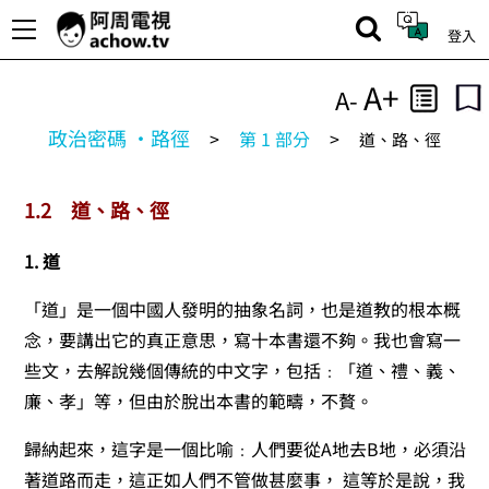
登入
A+
A-
政治密碼 ‧路徑
>
第 1 部分
>
道、路、徑
1.2
道、路、徑
1. 道
「道」是一個中國人發明的抽象名詞，也是道教的根本概
念，要講出它的真正意思，寫十本書還不夠。我也會寫一
些文，去解說幾個傳統的中文字，包括﹕「道、禮、義、
廉、孝」等，但由於脫出本書的範疇，不贅。
歸納起來，這字是一個比喻﹕人們要從A地去B地，必須沿
著道路而走，這正如人們不管做甚麼事， 這等於是說，我