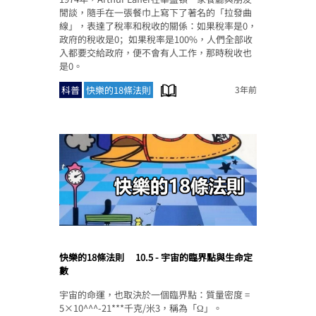
閒談，隨手在一張餐巾上寫下了著名的「拉發曲
線」，表達了稅率和稅收的關係：如果稅率是0，
政府的稅收是0；如果稅率是100%，人們全部收
入都要交給政府，便不會有人工作，那時稅收也
是0。
科普
快樂的18條法則
3年前
快樂的18條法則
10.5 - 宇宙的臨界點與生命定
數
宇宙的命運，也取決於一個臨界點：質量密度 =
5×10^^^-21***千克/米3，稱為「Ω」。