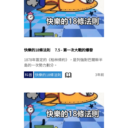
快樂的18條法則
7.5 - 第一次大戰的爆發
1878年簽定的《柏林條約》，是列強對巴爾幹半
島的一次勢力劃分。
科普
快樂的18條法則
3年前