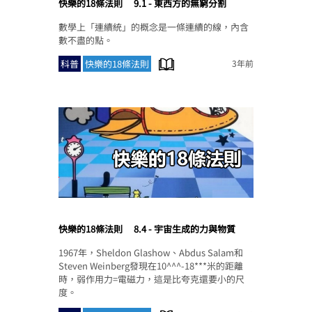
快樂的18條法則
9.1 - 東西方的無窮分割
數學上「連續統」的概念是一條連續的線，內含
數不盡的點。
科普
快樂的18條法則
3年前
快樂的18條法則
8.4 - 宇宙生成的力與物質
1967年，Sheldon Glashow、Abdus Salam和
Steven Weinberg發現在10^^^-18***米的距離
時，弱作用力=電磁力，這是比夸克還要小的尺
度。