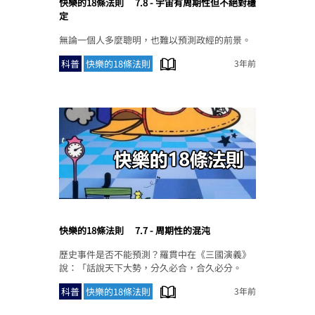
快樂的18條法則
7.8 - 宇宙有周期性但不絕對穩
定
無論一個人多麼聰明，也難以預測政經的前景。
科普
快樂的18條法則
3年前
快樂的18條法則
7.7 - 周期性的混沌
歷史事件是否不能預測？羅貫中在《三國演義》
說：「話說天下大勢，分久必合，合久必分。
科普
快樂的18條法則
3年前