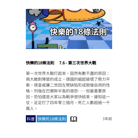
快樂的18條法則
7.6 - 第三次世界大戰
第一次世界大戰打起來，固然有數不盡的原因：
兩大敵對陣營的成立，德國的崛起破壞了勢力平
衡，德皇威廉二世因左臂缺陷形成剛愎自用的性
格，列強在巴爾幹半島的宿怨……但最重要原
因，恐怕還是大家以為戰爭很快結束，誰知這一
仗，足足打了四年零三個月，死亡人數超過一千
萬人。
科普
快樂的18條法則
3年前