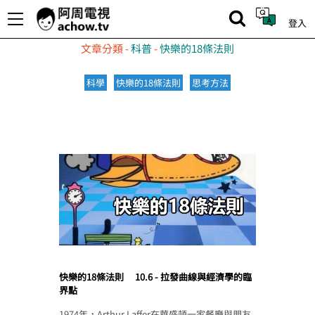
登入
文章分類 -
科普
-
快樂的18條法則
科學
快樂的18條法則
思考方法
快樂的18條法則
10.6 - 拉發曲線與經濟學的臨
界點
1974年，Arthur Laffer在華盛頓一家餐廳與朋友