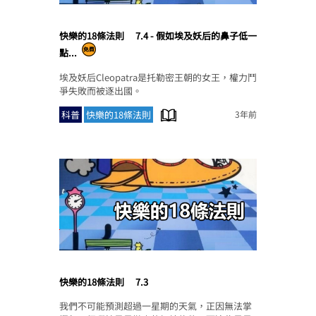
快樂的18條法則
7.4 - 假如埃及妖后的鼻子低一
點...
埃及妖后Cleopatra是托勒密王朝的女王，權力鬥
爭失敗而被逐出國。
科普
快樂的18條法則
3年前
快樂的18條法則
7.3
我們不可能預測超過一星期的天氣，正因無法掌