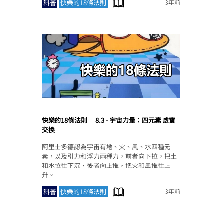
科普
快樂的18條法則
3年前
快樂的18條法則
8.3 - 宇宙力量：四元素 虛實
交換
阿里士多德認為宇宙有地、火、風、水四種元
素，以及引力和浮力兩種力，前者向下拉，把土
和水拉往下沉，後者向上推，把火和風推往上
升。
科普
快樂的18條法則
3年前